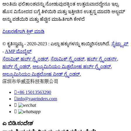
ಅಂತಿಮ ಫಲಿತಾಂಶವನ್ನು ನೋಡುವುದಕ್ಕಿಂತ ಉತ್ತಮವಾದದ್ದೇನೂ ಇಲ್ಲ.
ಹೊಸ ವಿನೋದದ ಬಗ್ಗೆ ತಿಳಿಯಿರಿ ಮತ್ತು ಇತ್ತೀಚಿನ ಉತ್ಪನ್ನ ಮಾದರಿ ಆಲ್ಬಮ್
ಅನ್ನು ಪಡೆಯಿರಿ ಮತ್ತು ಹೆಚ್ಚಿನ ಮಾಹಿತಿಗಾಗಿ ಕೇಳಿದೆ
ವಿಚಾರಣೆಗಾಗಿ ಕ್ಲಿಕ್ ಮಾಡಿ
© ಕೃತಿಸ್ವಾಮ್ಯ - 2020-2023 : ಎಲ್ಲಾ ಹಕ್ಕುಗಳನ್ನು ಕಾಯ್ದಿರಿಸಲಾಗಿದೆ.
ಸೈಟ್ಮ್ಯಾಪ್
-
AMP ಮೊಬೈಲ್
ಸೆರಾಮಿಕ್ ಹರ್ಬ್ ಗ್ರೈಂಡರ್
,
ಸೆರಾಮಿಕ್ ಗ್ರೈಂಡರ್
,
ಹರ್ಬ್ ಗ್ರೈಂಡರ್ಸ್
,
ಹರ್ಬ್ ಗ್ರೈಂಡರ್
,
ಅಲ್ಯೂಮಿನಿಯಂ ಮಿಶ್ರಲೋಹ ಹರ್ಬ್ ಗ್ರೈಂಡರ್
,
ಅಲ್ಯೂಮಿನಿಯಂ ಮಿಶ್ರಲೋಹ ವೀಡ್ ಗ್ರೈಂಡರ್
,
深圳市华威亚科技有限公司

+86 15013563290

info@vagrinders.com


ಎ ಬಿಡಿ
ಸಂದೇಶ