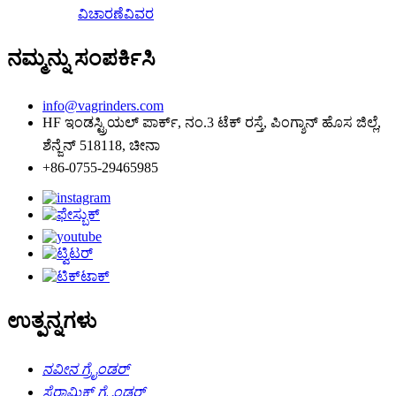
ವಿಚಾರಣೆ
ವಿವರ
ನಮ್ಮನ್ನು ಸಂಪರ್ಕಿಸಿ
info@vagrinders.com
HF ಇಂಡಸ್ಟ್ರಿಯಲ್ ಪಾರ್ಕ್, ನಂ.3 ಟೆಕ್ ರಸ್ತೆ, ಪಿಂಗ್ಶಾನ್ ಹೊಸ ಜಿಲ್ಲೆ,
ಶೆನ್ಜೆನ್ 518118, ಚೀನಾ
+86-0755-29465985
ಉತ್ಪನ್ನಗಳು
ನವೀನ ಗ್ರೈಂಡರ್
ಸೆರಾಮಿಕ್ ಗ್ರೈಂಡರ್