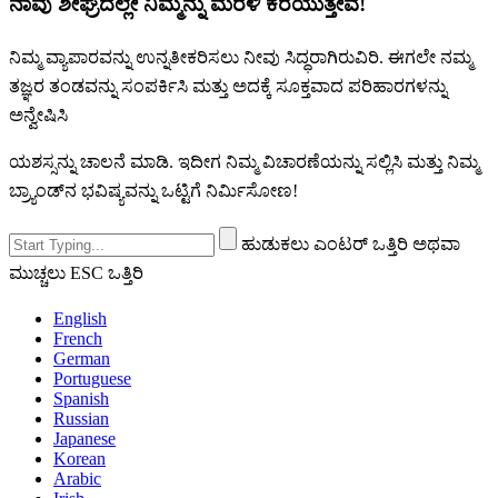
ನಾವು ಶೀಘ್ರದಲ್ಲೇ ನಿಮ್ಮನ್ನು ಮರಳಿ ಕರೆಯುತ್ತೇವೆ!
ನಿಮ್ಮ ವ್ಯಾಪಾರವನ್ನು ಉನ್ನತೀಕರಿಸಲು ನೀವು ಸಿದ್ಧರಾಗಿರುವಿರಿ. ಈಗಲೇ ನಮ್ಮ
ತಜ್ಞರ ತಂಡವನ್ನು ಸಂಪರ್ಕಿಸಿ ಮತ್ತು ಅದಕ್ಕೆ ಸೂಕ್ತವಾದ ಪರಿಹಾರಗಳನ್ನು
ಅನ್ವೇಷಿಸಿ
ಯಶಸ್ಸನ್ನು ಚಾಲನೆ ಮಾಡಿ. ಇದೀಗ ನಿಮ್ಮ ವಿಚಾರಣೆಯನ್ನು ಸಲ್ಲಿಸಿ ಮತ್ತು ನಿಮ್ಮ
ಬ್ರ್ಯಾಂಡ್‌ನ ಭವಿಷ್ಯವನ್ನು ಒಟ್ಟಿಗೆ ನಿರ್ಮಿಸೋಣ!
ಹುಡುಕಲು ಎಂಟರ್ ಒತ್ತಿರಿ ಅಥವಾ
ಮುಚ್ಚಲು ESC ಒತ್ತಿರಿ
English
French
German
Portuguese
Spanish
Russian
Japanese
Korean
Arabic